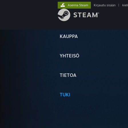
Asenna Steam
Kirjaudu sisään
|
kiel
KAUPPA
YHTEISÖ
TIETOA
TUKI