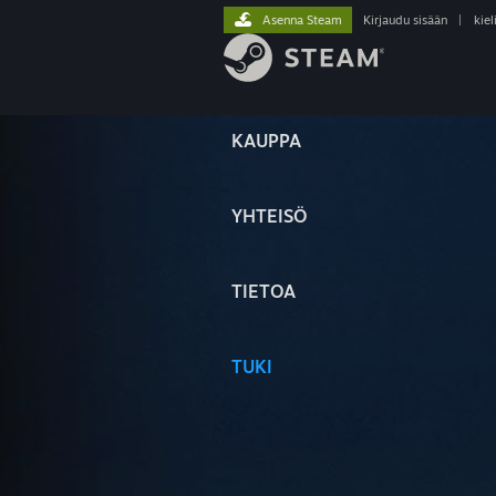
Asenna Steam
Kirjaudu sisään
|
kiel
KAUPPA
YHTEISÖ
TIETOA
TUKI