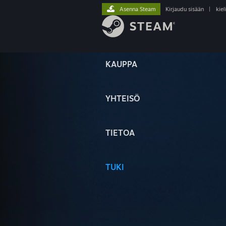
Asenna Steam
Kirjaudu sisään
|
kiel
KAUPPA
YHTEISÖ
TIETOA
TUKI