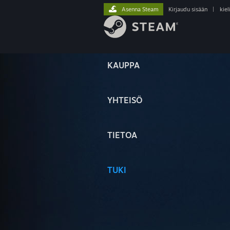
Asenna Steam
Kirjaudu sisään
|
kiel
KAUPPA
YHTEISÖ
TIETOA
TUKI