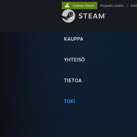
Asenna Steam
Kirjaudu sisään
|
kiel
KAUPPA
YHTEISÖ
TIETOA
TUKI