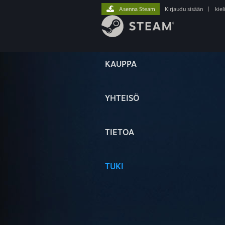
Asenna Steam
Kirjaudu sisään
|
kiel
KAUPPA
YHTEISÖ
TIETOA
TUKI