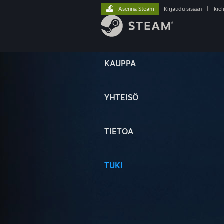
Asenna Steam
Kirjaudu sisään
|
kiel
KAUPPA
YHTEISÖ
TIETOA
TUKI