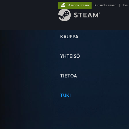
Asenna Steam
Kirjaudu sisään
|
kiel
KAUPPA
YHTEISÖ
TIETOA
TUKI