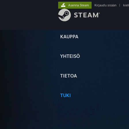
Asenna Steam
Kirjaudu sisään
|
kiel
KAUPPA
YHTEISÖ
TIETOA
TUKI