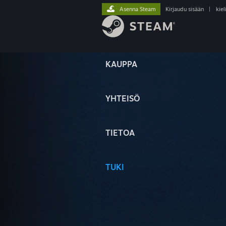
Asenna Steam
Kirjaudu sisään
|
kiel
KAUPPA
YHTEISÖ
TIETOA
TUKI