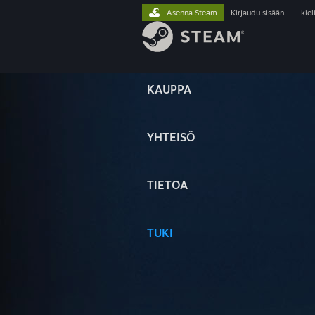
Asenna Steam
Kirjaudu sisään
|
kiel
KAUPPA
YHTEISÖ
TIETOA
TUKI