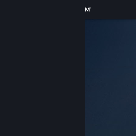
Kirjaudu sisään
Kauppa
Yhteisö
Tietoa
Tuki
Vaihda kieli
Hanki Steam-mobiilisovellus
Näytä työpöytäsivusto