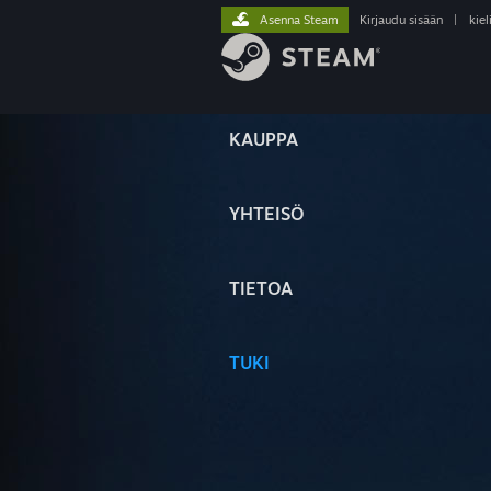
Asenna Steam
Kirjaudu sisään
|
kiel
KAUPPA
YHTEISÖ
TIETOA
TUKI