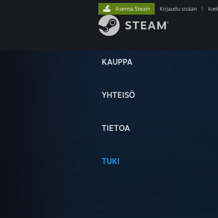
Asenna Steam
Kirjaudu sisään
|
kiel
KAUPPA
YHTEISÖ
TIETOA
TUKI