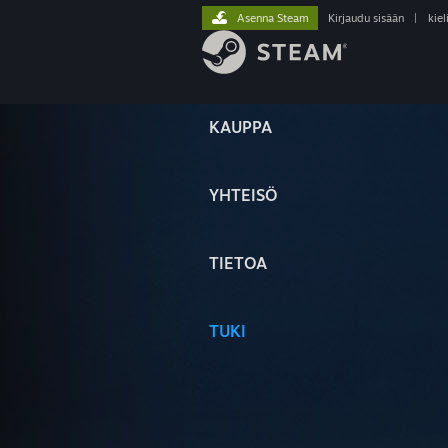
Asenna Steam
Kirjaudu sisään
|
kiel
KAUPPA
YHTEISÖ
TIETOA
TUKI