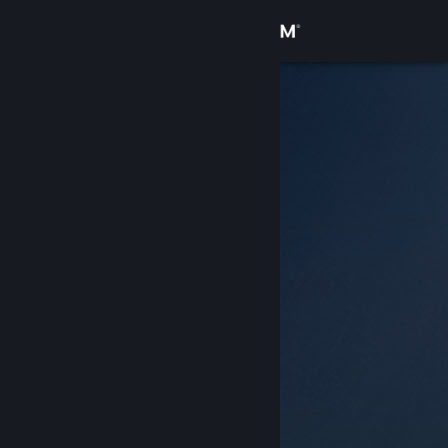
Kirjaudu sisään
Kauppa
Yhteisö
Tietoa
Tuki
Vaihda kieli
Hanki Steam-mobiilisovellus
Näytä työpöytäsivusto