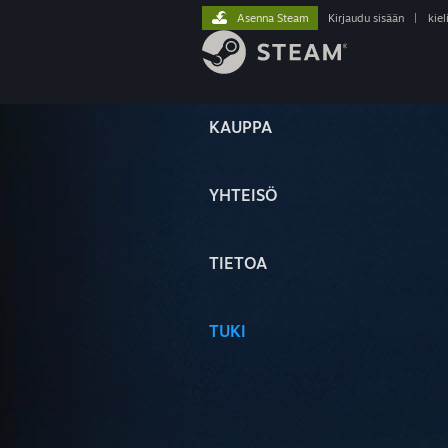
Asenna Steam
Kirjaudu sisään
|
kiel
KAUPPA
YHTEISÖ
TIETOA
TUKI