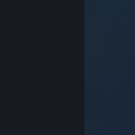
© Valve Corporation. Kaikki oikeudet pidätetään.
Kaikki tavaramerkit ovat omistajiensa omaisuutta
Yhdysvalloissa ja kaikkialla maailmassa.
Tietosuojakäytäntö
|
Juridiset tiedot
|
Helppokäyttötoiminnot
|
Steam-tilaussopimus
|
Hyvitykset
|
Evästeet