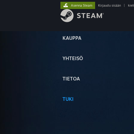
Asenna Steam
Kirjaudu sisään
|
kiel
KAUPPA
YHTEISÖ
TIETOA
TUKI