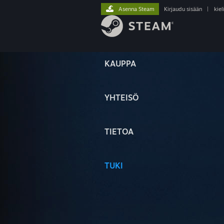
Asenna Steam
Kirjaudu sisään
|
kiel
KAUPPA
YHTEISÖ
TIETOA
TUKI