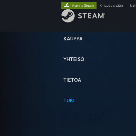
Asenna Steam
Kirjaudu sisään
|
kiel
KAUPPA
YHTEISÖ
TIETOA
TUKI