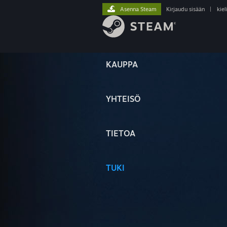
Asenna Steam
Kirjaudu sisään
|
kiel
KAUPPA
YHTEISÖ
TIETOA
TUKI