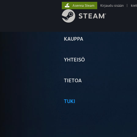
Asenna Steam
Kirjaudu sisään
|
kiel
KAUPPA
YHTEISÖ
TIETOA
TUKI