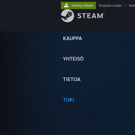
Asenna Steam
Kirjaudu sisään
|
kiel
KAUPPA
YHTEISÖ
TIETOA
TUKI