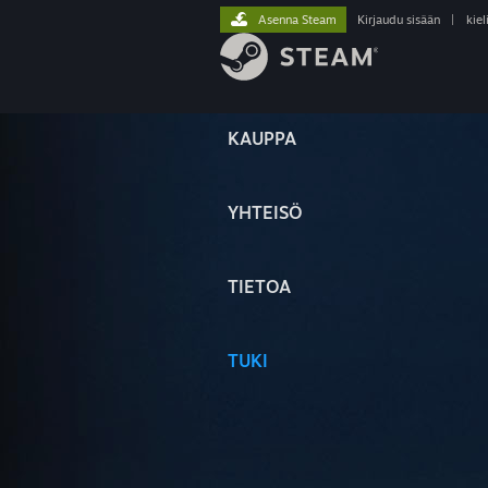
Asenna Steam
Kirjaudu sisään
|
kiel
KAUPPA
YHTEISÖ
TIETOA
TUKI