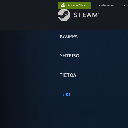
Asenna Steam
Kirjaudu sisään
|
kiel
KAUPPA
YHTEISÖ
TIETOA
TUKI