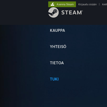
Asenna Steam
Kirjaudu sisään
|
kiel
KAUPPA
YHTEISÖ
TIETOA
TUKI