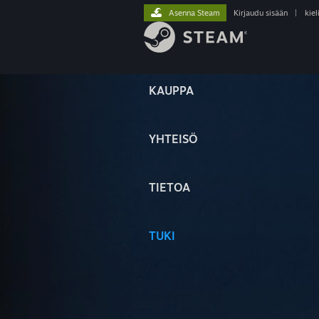
Asenna Steam
Kirjaudu sisään
|
kiel
KAUPPA
YHTEISÖ
TIETOA
TUKI