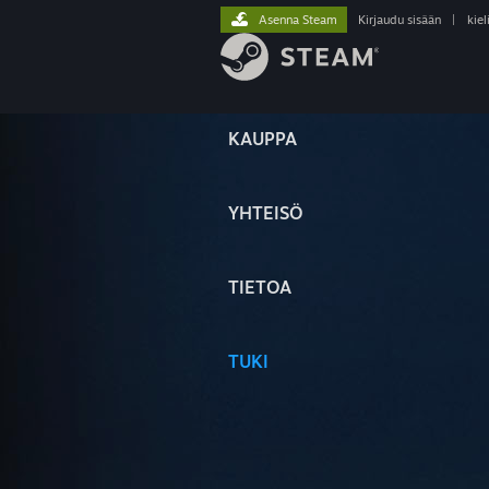
Asenna Steam
Kirjaudu sisään
|
kiel
KAUPPA
YHTEISÖ
TIETOA
TUKI