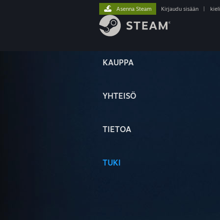
Asenna Steam
Kirjaudu sisään
|
kiel
KAUPPA
YHTEISÖ
TIETOA
TUKI