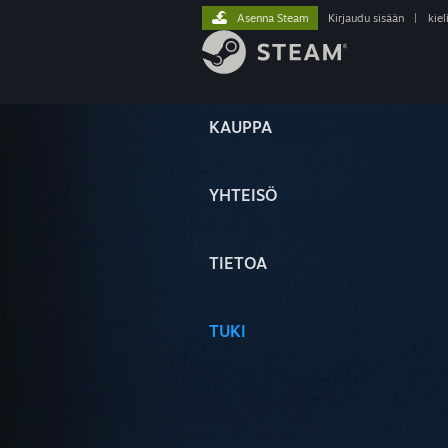
Asenna Steam
Kirjaudu sisään
|
kiel
KAUPPA
YHTEISÖ
TIETOA
TUKI