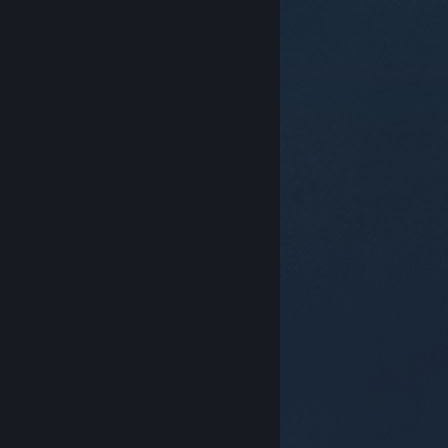
© Valve Corporation. Kaikki oikeudet pidätetään.
Kaikki tavaramerkit ovat omistajiensa omaisuutta
Yhdysvalloissa ja kaikkialla maailmassa.
Tietosuojakäytäntö
|
Juridiset tiedot
|
Helppokäyttötoiminnot
|
Steam-tilaussopimus
|
Hyvitykset
|
Evästeet