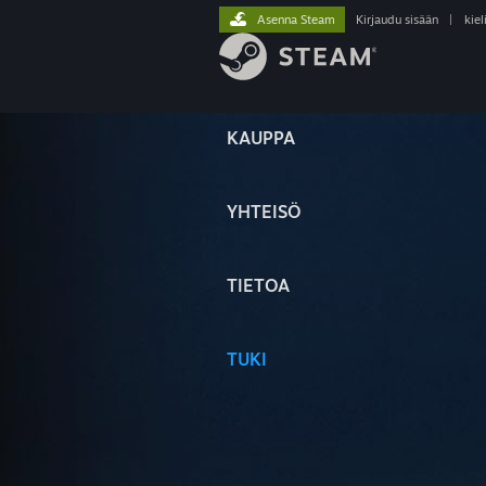
Asenna Steam
Kirjaudu sisään
|
kiel
KAUPPA
YHTEISÖ
TIETOA
TUKI