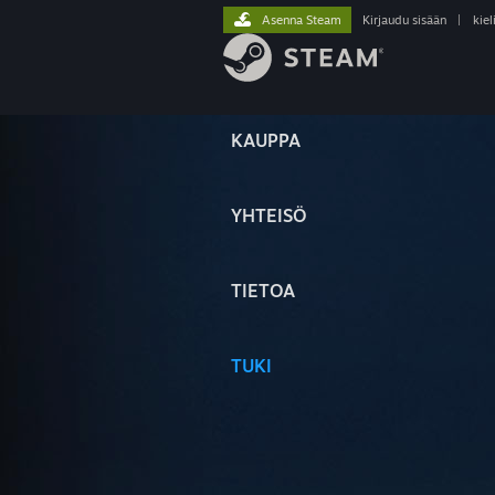
Asenna Steam
Kirjaudu sisään
|
kiel
KAUPPA
YHTEISÖ
TIETOA
TUKI