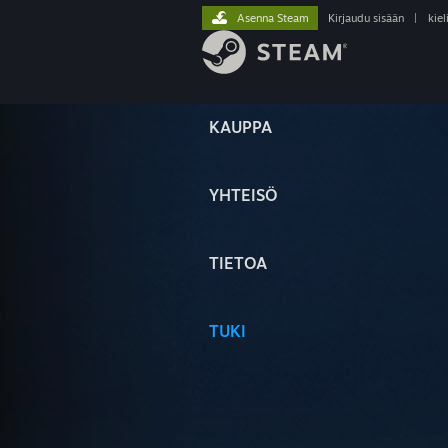
Asenna Steam
Kirjaudu sisään
|
kiel
KAUPPA
YHTEISÖ
TIETOA
TUKI