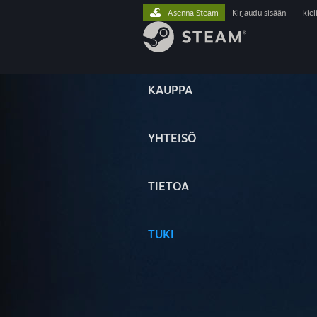
Asenna Steam
Kirjaudu sisään
|
kiel
KAUPPA
YHTEISÖ
TIETOA
TUKI