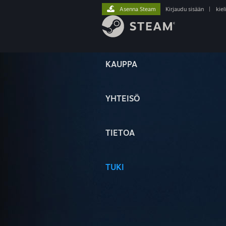
Asenna Steam
Kirjaudu sisään
|
kiel
KAUPPA
YHTEISÖ
TIETOA
TUKI