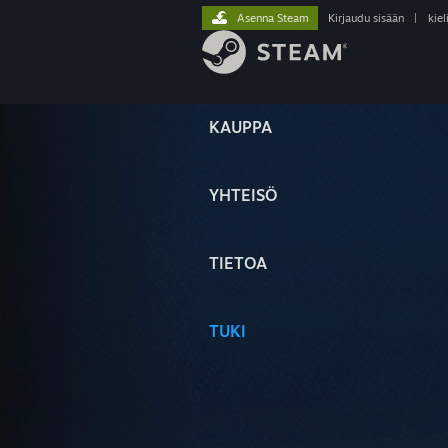
Asenna Steam
Kirjaudu sisään
|
kiel
KAUPPA
YHTEISÖ
TIETOA
TUKI