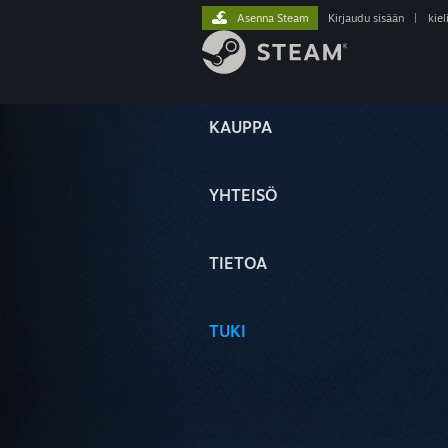
Asenna Steam
Kirjaudu sisään
|
kiel
KAUPPA
YHTEISÖ
TIETOA
TUKI