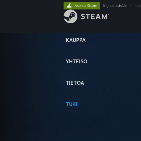
Asenna Steam
Kirjaudu sisään
|
kiel
KAUPPA
YHTEISÖ
TIETOA
TUKI