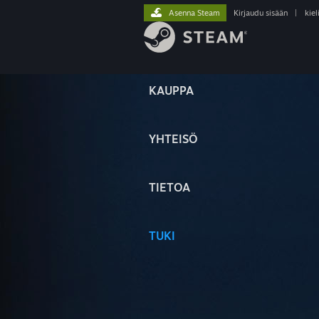
Asenna Steam
Kirjaudu sisään
|
kiel
KAUPPA
YHTEISÖ
TIETOA
TUKI