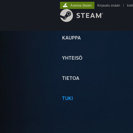
Asenna Steam
Kirjaudu sisään
|
kiel
KAUPPA
YHTEISÖ
TIETOA
TUKI