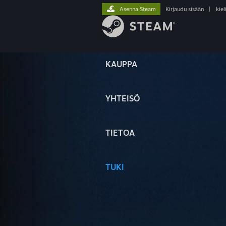
Asenna Steam
Kirjaudu sisään
|
kiel
KAUPPA
YHTEISÖ
TIETOA
TUKI