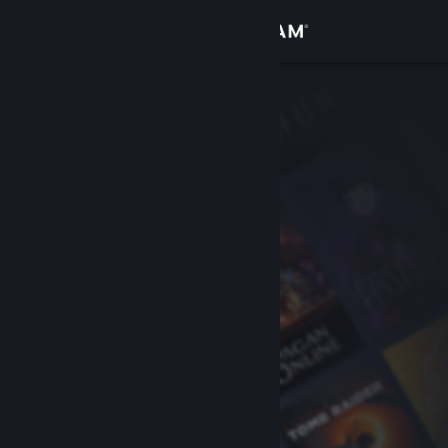
Se connecter
Magasin
Communauté
À propos
Support
Changer la langue
Télécharger l'application mobile Steam
Voir version ordi. du site