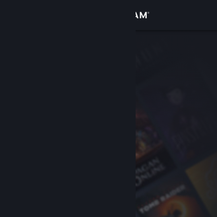
Se connecter
Magasin
Communauté
À propos
Support
Changer la langue
Télécharger l'application mobile Steam
Voir version ordi. du site