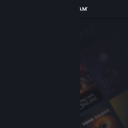
Se connecter
Magasin
Communauté
À propos
Support
Changer la langue
Télécharger l'application mobile Steam
Voir version ordi. du site