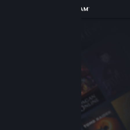
Se connecter
Magasin
Communauté
À propos
Support
Changer la langue
Télécharger l'application mobile Steam
Voir version ordi. du site