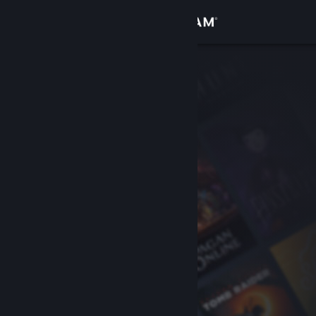
Se connecter
Magasin
Communauté
À propos
Support
Changer la langue
Télécharger l'application mobile Steam
Voir version ordi. du site