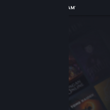
Se connecter
Magasin
Communauté
À propos
Support
Changer la langue
Télécharger l'application mobile Steam
Voir version ordi. du site