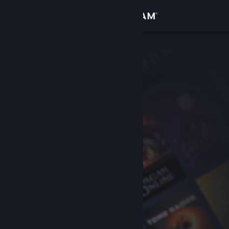
Se connecter
Magasin
Communauté
À propos
Support
Changer la langue
Télécharger l'application mobile Steam
Voir version ordi. du site